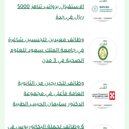
الاستقبال برواتب تناهز 5000
ريال في جدة
وظائف معيدين للجنسين شاغرة
في جامعة الملك سعود للعلوم
الصحية في 3 مدن
وظائف للخريجين من الثانوية
العامة فأعلى في مجموعة
الدكتور سليمان الحبيب الطبية
6 وظائف لحملة البكالوريوس في