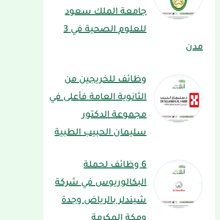
جامعة الملك سعود
للعلوم الصحية في 3
مدن
وظائف للخريجين من
الثانوية العامة فأعلى في
مجموعة الدكتور
سليمان الحبيب الطبية
6 وظائف لحملة
البكالوريوس في شركة
شيندلر بالرياض وجدة
ومكة المكرمة