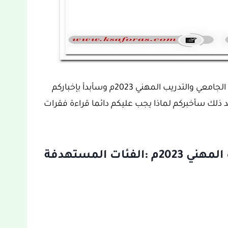
تعلن شركة أرامكو السعودية عن برامج التدريب الجامعي والتدريب المهني 2023م وسأبدأ بإخباركم
د ذلك سأخبركم لماذا يجب عليكم دائما قراءة فقرات
برامج التدريب الجامعي والتدريب المهني 2023م :الفئات المستهدفة