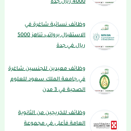
4000 ريال جدة
وظائف نسائية شاغرة في
الاستقبال برواتب تناهز 5000
ريال في جدة
وظائف معيدين للجنسين شاغرة
في جامعة الملك سعود للعلوم
الصحية في 3 مدن
وظائف للخريجين من الثانوية
العامة فأعلى في مجموعة