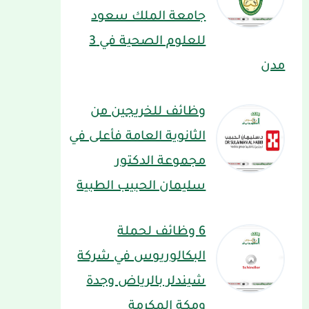
جامعة الملك سعود
للعلوم الصحية في 3
مدن
وظائف للخريجين من
الثانوية العامة فأعلى في
مجموعة الدكتور
سليمان الحبيب الطبية
6 وظائف لحملة
البكالوريوس في شركة
شيندلر بالرياض وجدة
ومكة المكرمة