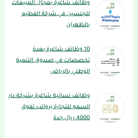
وظائف شاغرة بمجال المبيعات
للجنسين في شركة الفطيم
بالظهران
10 وظائف شاغرة بعدة
تخصصات في صندوق التنمية
الوطني بالرياض
وظائف نسائية شاغرة بشركة دار
السمو للتجارة برواتب تفوق
4000 ريال جدة