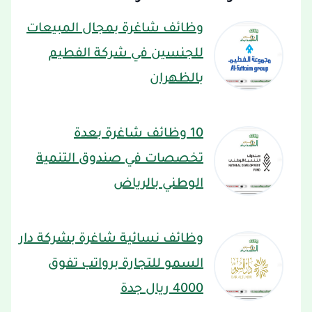
وظائف شاغرة بمجال المبيعات
للجنسين في شركة الفطيم
بالظهران
10 وظائف شاغرة بعدة
تخصصات في صندوق التنمية
الوطني بالرياض
وظائف نسائية شاغرة بشركة دار
السمو للتجارة برواتب تفوق
4000 ريال جدة