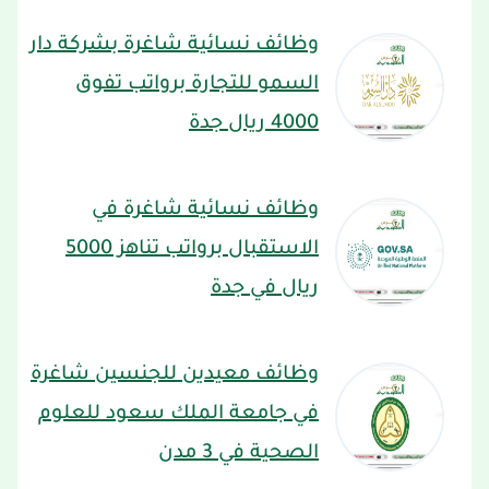
وظائف نسائية شاغرة بشركة دار
السمو للتجارة برواتب تفوق
4000 ريال جدة
وظائف نسائية شاغرة في
الاستقبال برواتب تناهز 5000
ريال في جدة
وظائف معيدين للجنسين شاغرة
في جامعة الملك سعود للعلوم
الصحية في 3 مدن