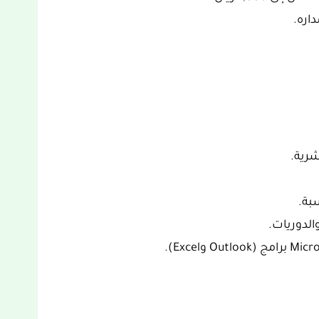
اره.
رية.
الدوريات.