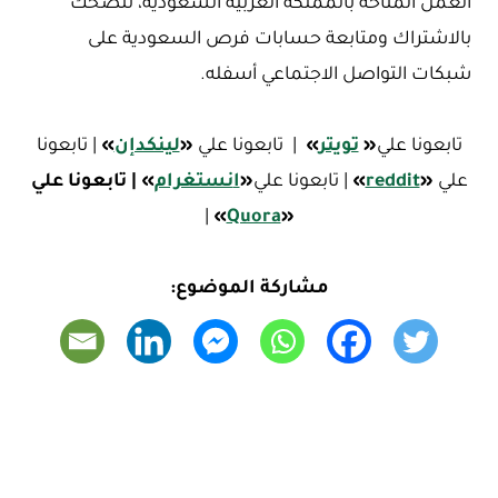
العمل المتاحة بالمملكة العربية السعودية، ننصحك
بالاشتراك ومتابعة حسابات فرص السعودية على
شبكات التواصل الاجتماعي أسفله.
تابعونا علي
«
تويتر
»
| تابعونا علي
«
لينكدإن
»
| تابعونا
علي
«
reddit
»
| تابعونا علي
«
ا
نستغرام
»
| تابعونا علي
|
»
Quora
«
مشاركة الموضوع: