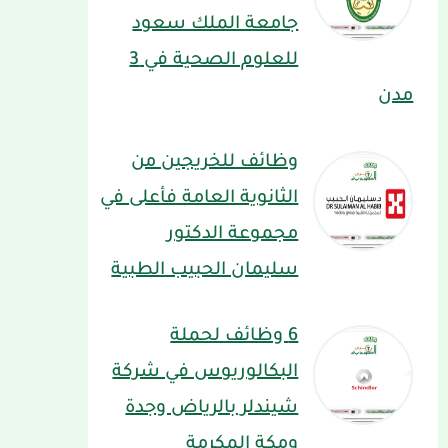
جامعة الملك سعود
للعلوم الصحية في 3
مدن
وظائف للخريجين من
الثانوية العامة فأعلى في
مجموعة الدكتور
سليمان الحبيب الطبية
6 وظائف لحملة
البكالوريوس في شركة
شيندلر بالرياض وجدة
ومكة المكرمة