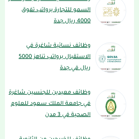
السمو للتجارة برواتب تفوق
4000 ريال جدة
وظائف نسائية شاغرة في
الاستقبال برواتب تناهز 5000
ريال في جدة
وظائف معيدين للجنسين شاغرة
في جامعة الملك سعود للعلوم
الصحية في 3 مدن