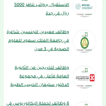
الاستقبال برواتب تناهز 5000
ريال في جدة
وظائف معيدين للجنسين شاغرة
في جامعة الملك سعود للعلوم
الصحية في 3 مدن
وظائف للخريجين من الثانوية
العامة فأعلى في مجموعة
الدكتور سليمان الحبيب الطبية
6 وظائف لحملة البكالوريوس في