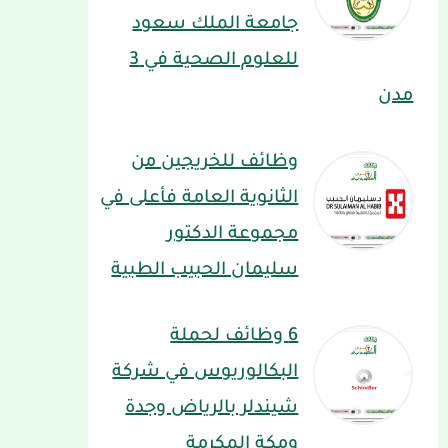
جامعة الملك سعود
للعلوم الصحية في 3
مدن
وظائف للخريجين من
الثانوية العامة فأعلى في
مجموعة الدكتور
سليمان الحبيب الطبية
6 وظائف لحملة
البكالوريوس في شركة
شيندلر بالرياض وجدة
ومكة المكرمة