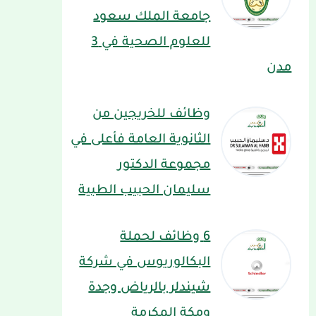
جامعة الملك سعود
للعلوم الصحية في 3
مدن
وظائف للخريجين من
الثانوية العامة فأعلى في
مجموعة الدكتور
سليمان الحبيب الطبية
6 وظائف لحملة
البكالوريوس في شركة
شيندلر بالرياض وجدة
ومكة المكرمة