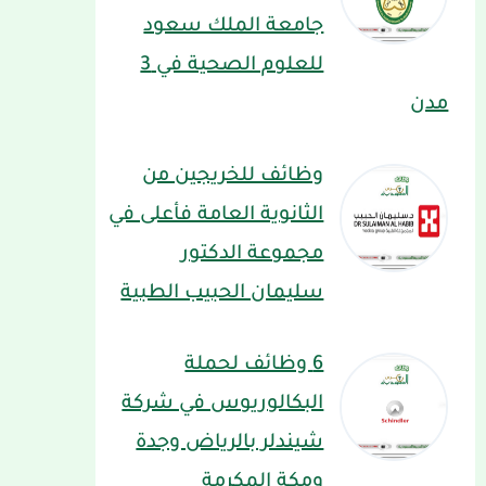
جامعة الملك سعود
للعلوم الصحية في 3
مدن
وظائف للخريجين من
الثانوية العامة فأعلى في
مجموعة الدكتور
سليمان الحبيب الطبية
6 وظائف لحملة
البكالوريوس في شركة
شيندلر بالرياض وجدة
ومكة المكرمة