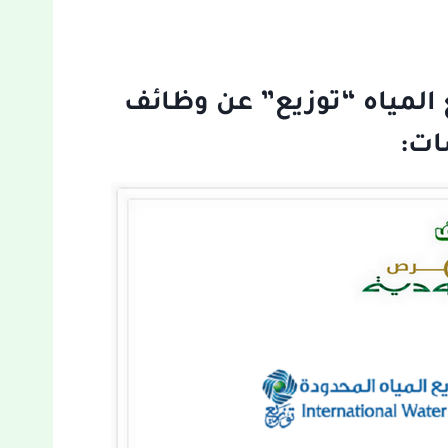
ع المياه “توزيع” عن وظائف
ات: