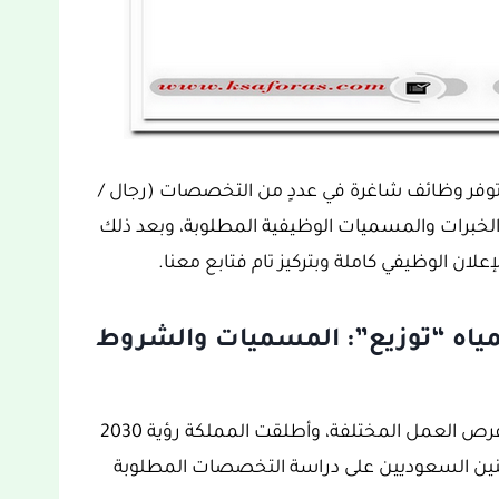
عن توفر وظائف شاغرة في عددٍ من التخصصات (رجال /
الخبرات والمسميات الوظيفية المطلوبة، وبعد ذلك
لان الوظيفي كاملة وبتركيز تام فتابع معنا.
لمياه “توزيع”: المسميات والشروط
يتوفر في المملكة العربية السعودية الكثير من فرص العمل المختلفة، وأطلقت المملكة رؤية 2030
نين السعوديين على دراسة التخصصات المطلوبة