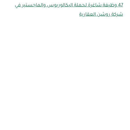
47 وظيفة شاغرة لحملة البكالوريوس والماجستير في
شركة روشن العقارية