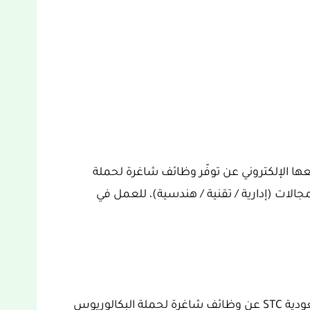
تصالات السعودية STC عبر موقعها الإلكتروني عن توفّر وظائف شاغرة لحملة
الات (إدارية / تقنية / هندسية)، للعمل في
يعلن قسم التوظيف في شركة الاتصالات السعودية STC عن وظائف شاغرة لحملة البكالوريوس