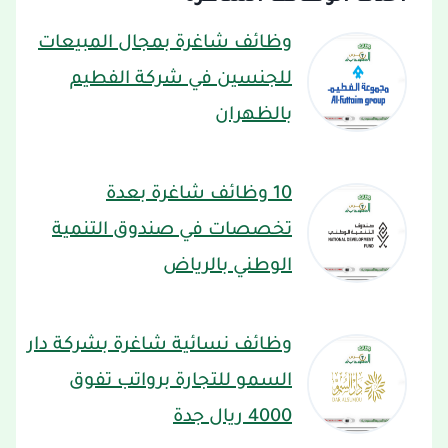
وظائف شاغرة بمجال المبيعات
للجنسين في شركة الفطيم
بالظهران
10 وظائف شاغرة بعدة
تخصصات في صندوق التنمية
الوطني بالرياض
وظائف نسائية شاغرة بشركة دار
السمو للتجارة برواتب تفوق
4000 ريال جدة