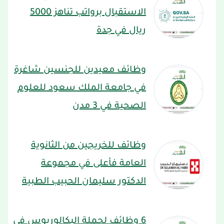
الاستقبال برواتب تناهز 5000
ريال في جدة
وظائف معيدين للجنسين شاغرة
في جامعة الملك سعود للعلوم
الصحية في 3 مدن
وظائف للخريجين من الثانوية
العامة فأعلى في مجموعة
الدكتور سليمان الحبيب الطبية
6 وظائف لحملة البكالوريوس في