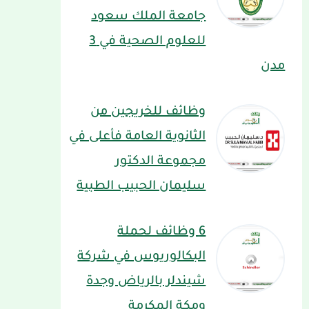
جامعة الملك سعود
للعلوم الصحية في 3
مدن
وظائف للخريجين من
الثانوية العامة فأعلى في
مجموعة الدكتور
سليمان الحبيب الطبية
6 وظائف لحملة
البكالوريوس في شركة
شيندلر بالرياض وجدة
ومكة المكرمة