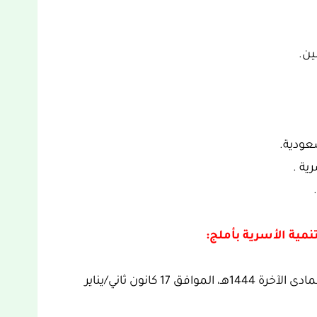
ين.
عودية.
ية .
مية الأسرية بأملج:
بداية التقديم: التقديم متاح الأن بتاريخ 24 جمادى الآخرة 1444هـ، الموافق 17 كانون ثاني/يناير