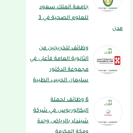
جامعة الملك سعود
للعلوم الصحية في 3
مدن
وظائف للخريجين من
الثانوية العامة فأعلى في
مجموعة الدكتور
سليمان الحبيب الطبية
6 وظائف لحملة
البكالوريوس في شركة
شيندلر بالرياض وجدة
ومكة المكرمة