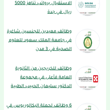
الاستقبال برواتب تناهز 5000
ريال في جدة
وظائف معيدين للجنسين شاغرة
في جامعة الملك سعود للعلوم
الصحية في 3 مدن
وظائف للخريجين من الثانوية
العامة فأعلى في مجموعة
الدكتور سليمان الحبيب الطبية
6 وظائف لحملة البكالوريوس في