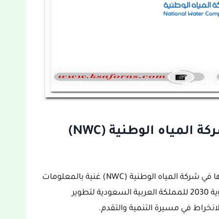
تفاصيل عامة عن وظائف شركة المياه الوطنية (NWC)
على العموم، كانت الفرص الوظيفية المعلن عنها في شركة المياه الوطنية (NWC) غنية بالمعلومات
والتفاصيل ومحفزة للغاية، والتي تدخل ضمن رؤية 2030 للمملكة العربية السعودية لتطوير
انخراط في مسيرة التنمية والتقدم.