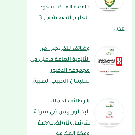
جامعة الملك سعود
للعلوم الصحية في 3
مدن
وظائف للخريجين من
الثانوية العامة فأعلى في
مجموعة الدكتور
سليمان الحبيب الطبية
6 وظائف لحملة
البكالوريوس في شركة
شيندلر بالرياض وجدة
ومكة المكرمة