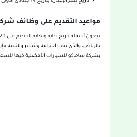
تاريخ نشر الإعلان: بتاريخ 14 جمادى الأولى 1445هـ، الموافق 28 تشرين ثاني/نوفمبر 2023.
مواعيد التقديم على وظائف شركة
بشركة ساماكو للسيارات الأفضلية فيها للسعو