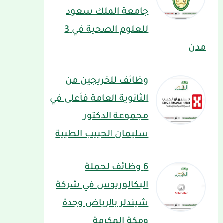
جامعة الملك سعود
للعلوم الصحية في 3
مدن
وظائف للخريجين من
الثانوية العامة فأعلى في
مجموعة الدكتور
سليمان الحبيب الطبية
6 وظائف لحملة
البكالوريوس في شركة
شيندلر بالرياض وجدة
ومكة المكرمة