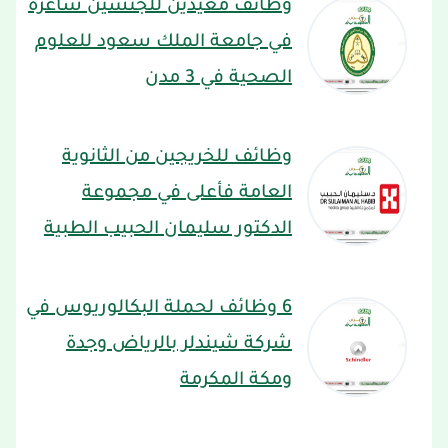
وظائف معيدين للجنسين شاغرة
في جامعة الملك سعود للعلوم
الصحية في 3 مدن
وظائف للخريجين من الثانوية
العامة فأعلى في مجموعة
الدكتور سليمان الحبيب الطبية
6 وظائف لحملة البكالوريوس في
شركة شيندلر بالرياض وجدة
ومكة المكرمة