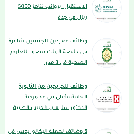
الاستقبال برواتب تناهز 5000
ريال في جدة
وظائف معيدين للجنسين شاغرة
في جامعة الملك سعود للعلوم
الصحية في 3 مدن
وظائف للخريجين من الثانوية
العامة فأعلى في مجموعة
الدكتور سليمان الحبيب الطبية
6 وظائف لحملة البكالوريوس في