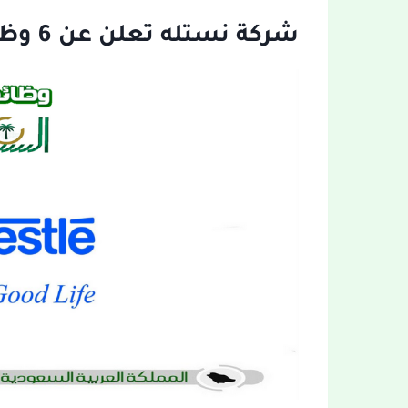
شركة نستله تعلن عن 6 وظائف لحملة الدبلوم فأعلى: