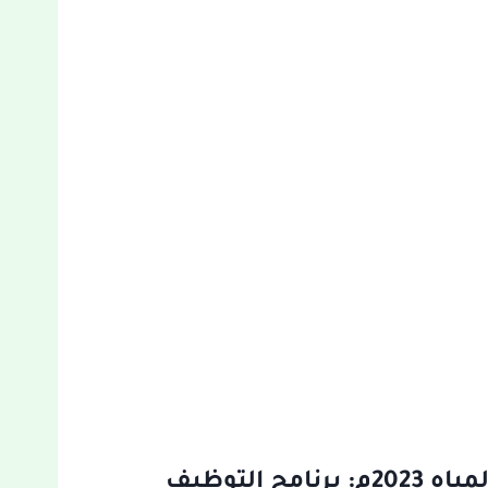
برنامج تدريب أكاديمية الطاقة والمياه 2023م: برنامج التوظيف