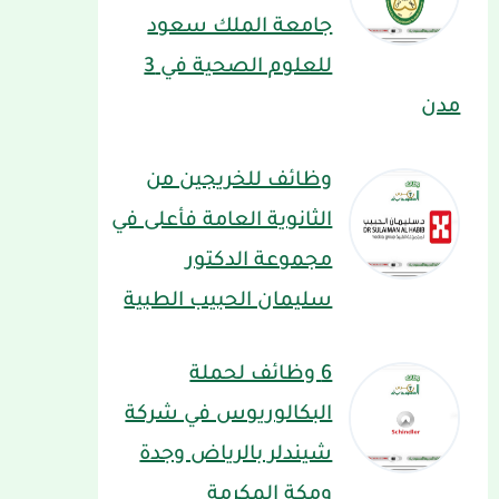
جامعة الملك سعود
للعلوم الصحية في 3
مدن
وظائف للخريجين من
الثانوية العامة فأعلى في
مجموعة الدكتور
سليمان الحبيب الطبية
6 وظائف لحملة
البكالوريوس في شركة
شيندلر بالرياض وجدة
ومكة المكرمة