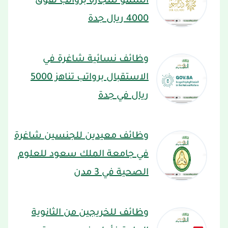
السمو للتجارة برواتب تفوق
4000 ريال جدة
وظائف نسائية شاغرة في
الاستقبال برواتب تناهز 5000
ريال في جدة
وظائف معيدين للجنسين شاغرة
في جامعة الملك سعود للعلوم
الصحية في 3 مدن
وظائف للخريجين من الثانوية