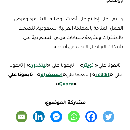
ووقتكم.
ولتبقى على إطلاع على أحدث الوظائف الشاغرة وفرص
العمل المتاحة بالمملكة العربية السعودية، ننصحك
بالاشتراك ومتابعة حسابات فرص السعودية على
شبكات التواصل الاجتماعي أسفله.
تابعونا علي
«
تويتر
»
| تابعونا علي
«
لينكدإن
»
| تابعونا
علي
«
reddit
»
| تابعونا علي
«
ا
نستغرام
»
| تابعونا علي
|
»
Quora
«
مشاركة الموضوع: